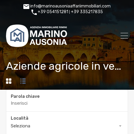
info@marinoausoniaaffariimmobiliari.com
+39 054151281
+39 335217835
|
Aziende agricole in vendita Emilia Romagna
Parola chiave
Località
Seleziona