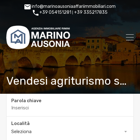
info@marinoausoniaaffariimmobiliari.com
+39 054151281
+39 335217835
|
Vendesi agriturismo sulle colline bolognesi
Parola chiave
Località
Seleziona