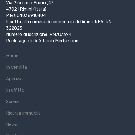
Via Giordano Bruno ,42
47921 Rimini (Italia)
P.Iva 04038910404
Iscritta alla camera di commercio di Rimini. REA: RN-
322823
Numero di iscrizione: RM/O/394
Ruolo agenti di Affari in Mediazione
Home
In vendita
Agenzia
In affitto
Servizi
Ricerca immobile
News