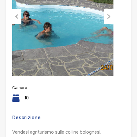
Prev
Nex
ious
t
Camere
10
Descrizione
Vendesi agriturismo sulle colline bolognesi.